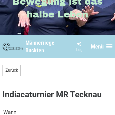
Bewegung ist das
halbe Leben
Männerriege
Menü
Login
Buckten
Zurück
Indiacaturnier MR Tecknau
Wann