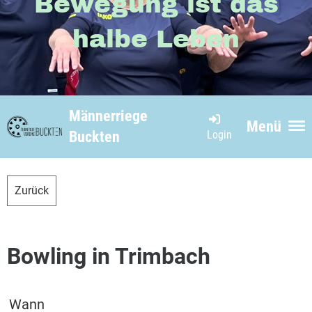
Bewegung ist das
halbe Leben
Männerriege
Menü
Login
Buckten
Zurück
Bowling in Trimbach
Wann