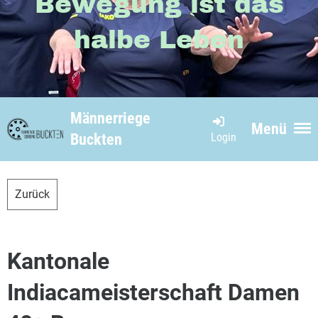
Bewegung ist das
halbe Leben
Männerriege
Menü
Login
Buckten
Zurück
Kantonale
Indiacameisterschaft Damen